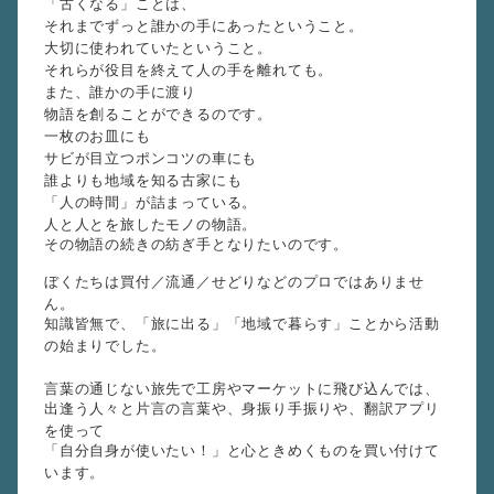
「古くなる」ことは、
それまでずっと誰かの手にあったということ。
大切に使われていたということ。
それらが役目を終えて人の手を離れても。
また、誰かの手に渡り
物語を創ることができるのです。
一枚のお皿にも
サビが目立つポンコツの車にも
誰よりも地域を知る古家にも
「人の時間」が詰まっている。
人と人とを旅したモノの物語。
その物語の続きの紡ぎ手となりたいのです。
ぼくたちは買付／流通／せどりなどのプロではありませ
ん。
知識皆無で、「旅に出る」「地域で暮らす」ことから活動
の始まりでした。
言葉の通じない旅先で工房やマーケットに飛び込んでは、
出逢う人々と片言の言葉や、身振り手振りや、翻訳アプリ
を使って
「自分自身が使いたい！」と心ときめくものを買い付けて
います。