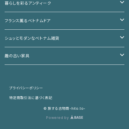
暮らしを彩るアンティーク
椅子
フランス薫るベトナムドア
チェア
箪笥
アイアンドア
シュッとモダンなベトナム雑貨
スツール
和箪笥
棚
ガラスドア
バッチャン焼き
趣の古い家具
洋箪笥
ガラスケース
机／テーブル
ウッドドア
ベトナムアンティーク
和家具
プライバシーポリシー
本棚
机
小さな家具
窓
カゴ／カゴバッグ
洋家具
特定商取引法に基づく表記
テーブル
ライト／照明
椅子
© 旅する古物商-hito.to-
Powered by
オブジェ
店舗什器