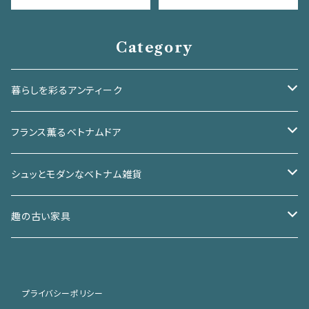
Category
暮らしを彩るアンティーク
椅子
フランス薫るベトナムドア
チェア
箪笥
アイアンドア
シュッとモダンなベトナム雑貨
スツール
和箪笥
棚
ガラスドア
バッチャン焼き
趣の古い家具
洋箪笥
ガラスケース
机／テーブル
ウッドドア
ベトナムアンティーク
和家具
プライバシーポリシー
本棚
机
小さな家具
窓
カゴ／カゴバッグ
洋家具