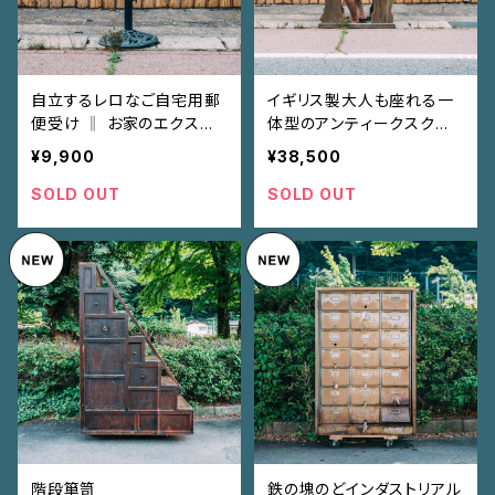
自立するレロなご自宅用郵
イギリス製大人も座れる一
便受け ‖ お家のエクステ
体型のアンティークスクー
リアがレベルUP♪
ルデスク ‖ 無垢材木製が
¥9,900
¥38,500
渋いっす！
SOLD OUT
SOLD OUT
階段箪笥
鉄の塊のどインダストリアル