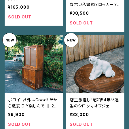
な古い私書箱？ロッカー？
¥165,000
‖ 鍵いくつかあるよ！店舗、
¥38,500
ガレージにも
SOLD OUT
SOLD OUT
ボロイ！以外はGood！だか
店主激推し！昭和54年ソ連
ら激安 DIY楽しんで ‖ 2段
製のシロクマオブジェ
のガラス戸棚
¥9,900
¥33,000
SOLD OUT
SOLD OUT