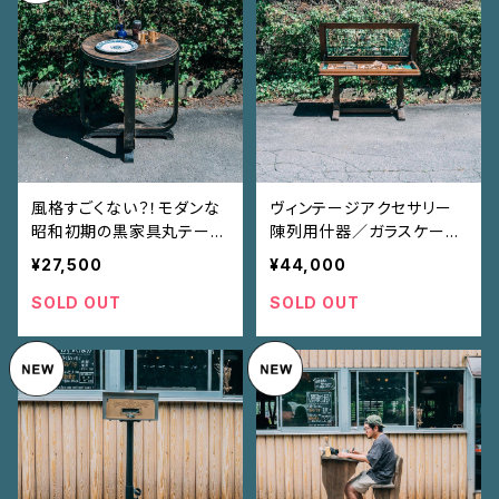
風格すごくない？！モダンな
ヴィンテージアクセサリー
昭和初期の黒家具丸テーブ
陳列用什器／ガラスケース
ル ‖ B品のため格安
‖ 小物扱うお店の方必見
¥27,500
¥44,000
SOLD OUT
SOLD OUT