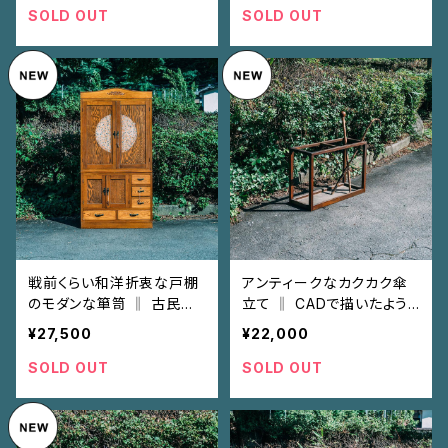
SOLD OUT
SOLD OUT
戦前くらい和洋折衷な戸棚
アンティークなカクカク傘
のモダンな箪笥 ‖ 古民家
立て ‖ CADで描いたよう
とかカフェにしっくり
な四角いカクバリズム！！
¥27,500
¥22,000
SOLD OUT
SOLD OUT