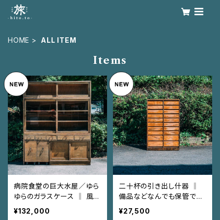
HOME
ALL ITEM
Items
病院食堂の巨大水屋／ゆら
二十杯の引き出し什器 ‖
ゆらのガラスケース ‖ 風格
備品などなんでも保管でき
と存在感！3段に分かれるよ
ちゃうね！
¥132,000
¥27,500