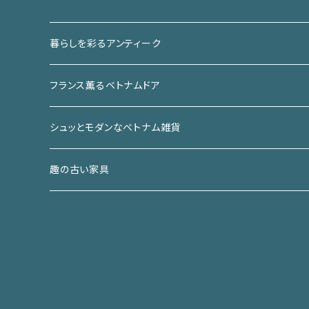
暮らしを彩るアンティーク
椅子
フランス薫るベトナムドア
チェア
箪笥
アイアンドア
シュッとモダンなベトナム雑貨
スツール
和箪笥
棚
ガラスドア
バッチャン焼き
趣の古い家具
洋箪笥
ガラスケース
机／テーブル
ウッドドア
ベトナムアンティーク
和家具
本棚
机
小さな家具
窓
カゴ／カゴバッグ
洋家具
テーブル
ライト／照明
椅子