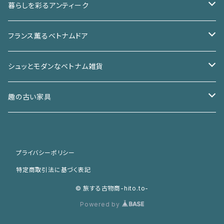
暮らしを彩るアンティーク
椅子
フランス薫るベトナムドア
チェア
箪笥
アイアンドア
シュッとモダンなベトナム雑貨
スツール
和箪笥
棚
ガラスドア
バッチャン焼き
趣の古い家具
洋箪笥
ガラスケース
机／テーブル
ウッドドア
ベトナムアンティーク
和家具
プライバシーポリシー
本棚
机
小さな家具
窓
カゴ／カゴバッグ
洋家具
特定商取引法に基づく表記
テーブル
ライト／照明
椅子
© 旅する古物商-hito.to-
Powered by
オブジェ
店舗什器