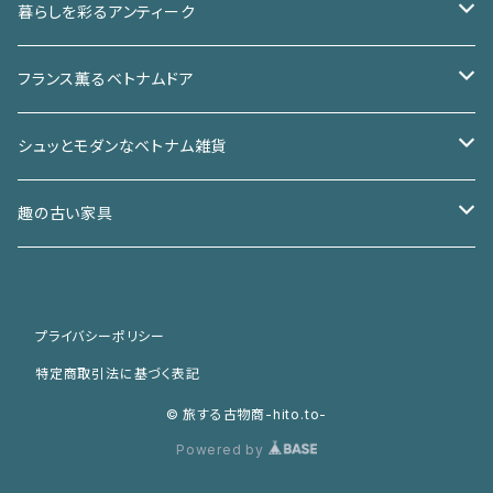
暮らしを彩るアンティーク
椅子
フランス薫るベトナムドア
チェア
箪笥
アイアンドア
シュッとモダンなベトナム雑貨
スツール
和箪笥
棚
ガラスドア
バッチャン焼き
趣の古い家具
洋箪笥
ガラスケース
机／テーブル
ウッドドア
ベトナムアンティーク
和家具
プライバシーポリシー
本棚
机
小さな家具
窓
カゴ／カゴバッグ
洋家具
特定商取引法に基づく表記
テーブル
ライト／照明
椅子
© 旅する古物商-hito.to-
Powered by
オブジェ
店舗什器